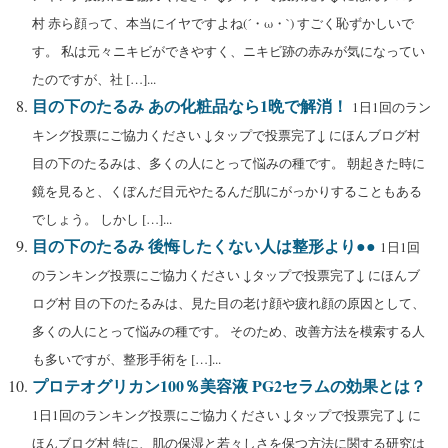
村 赤ら顔って、本当にイヤですよね(´・ω・`) すごく恥ずかしいで
す。 私は元々ニキビができやすく、ニキビ跡の赤みが気になってい
たのですが、社 […]...
目の下のたるみ あの化粧品なら1晩で解消！
1日1回のラン
キング投票にご協力ください ↓タップで投票完了↓ にほんブログ村
目の下のたるみは、多くの人にとって悩みの種です。 朝起きた時に
鏡を見ると、くぼんだ目元やたるんだ肌にがっかりすることもある
でしょう。 しかし […]...
目の下のたるみ 後悔したくない人は整形より●●
1日1回
のランキング投票にご協力ください ↓タップで投票完了↓ にほんブ
ログ村 目の下のたるみは、見た目の老け顔や疲れ顔の原因として、
多くの人にとって悩みの種です。 そのため、改善方法を模索する人
も多いですが、整形手術を […]...
プロテオグリカン100％美容液 PG2セラムの効果とは？
1日1回のランキング投票にご協力ください ↓タップで投票完了↓ に
ほんブログ村 特に、肌の保湿と若々しさを保つ方法に関する研究は