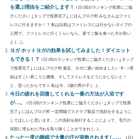
を選ぶ理由をご紹介します！
1日1回のランキング投票にご協
力ください ↓タップで投票完了↓ にほんブログ村 みなさんはファミ
レスに行きますか！？ 私は以前はファミレスには行かないタイプの
人間で、ファミレスに行くくらいなら、家でご飯を食べた方が良い
と […]...
ヨガ ホットヨガの効果を試してみました！ダイエット
もできる！？
1日1回のランキング投票にご協力ください ↓タップ
で投票完了↓ にほんブログ村 最近、ヨガに通い始めました(・∀・) 理
由はすごい肩こりと腰痛、そしてストレスをどうにかしないと！
と、思ったからです☆ 私は今、2歳の男の子 […]...
今日の疲れを回復してくれる一番の方法が入浴です
が…。
1日1回のランキング投票にご協力ください ↓タップで投票
完了↓ にほんブログ村 一定間隔でスクラブ製品で洗顔をするように
してほしいと思います。この洗顔を励行することによって、毛穴の
深部に埋もれた汚れを取り除くことができれ […]...
たった一度の睡眠で大量の汗が発散されますし…。
1日1