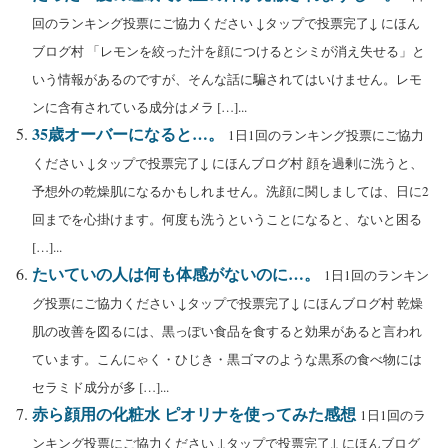
回のランキング投票にご協力ください ↓タップで投票完了↓ にほん
ブログ村 「レモンを絞った汁を顔につけるとシミが消え失せる」と
いう情報があるのですが、そんな話に騙されてはいけません。レモ
ンに含有されている成分はメラ […]...
35歳オーバーになると…。
1日1回のランキング投票にご協力
ください ↓タップで投票完了↓ にほんブログ村 顔を過剰に洗うと、
予想外の乾燥肌になるかもしれません。洗顔に関しましては、日に2
回までを心掛けます。何度も洗うということになると、ないと困る
[…]...
たいていの人は何も体感がないのに…。
1日1回のランキン
グ投票にご協力ください ↓タップで投票完了↓ にほんブログ村 乾燥
肌の改善を図るには、黒っぽい食品を食すると効果があると言われ
ています。こんにゃく・ひじき・黒ゴマのような黒系の食べ物には
セラミド成分が多 […]...
赤ら顔用の化粧水 ピオリナを使ってみた感想
1日1回のラ
ンキング投票にご協力ください ↓タップで投票完了↓ にほんブログ