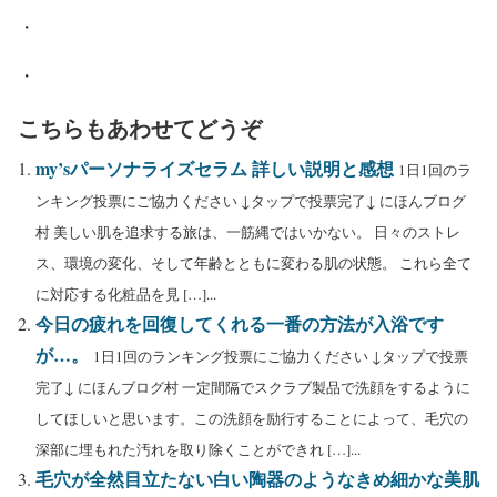
・
・
こちらもあわせてどうぞ
my’sパーソナライズセラム 詳しい説明と感想
1日1回のラ
ンキング投票にご協力ください ↓タップで投票完了↓ にほんブログ
村 美しい肌を追求する旅は、一筋縄ではいかない。 日々のストレ
ス、環境の変化、そして年齢とともに変わる肌の状態。 これら全て
に対応する化粧品を見 […]...
今日の疲れを回復してくれる一番の方法が入浴です
が…。
1日1回のランキング投票にご協力ください ↓タップで投票
完了↓ にほんブログ村 一定間隔でスクラブ製品で洗顔をするように
してほしいと思います。この洗顔を励行することによって、毛穴の
深部に埋もれた汚れを取り除くことができれ […]...
毛穴が全然目立たない白い陶器のようなきめ細かな美肌