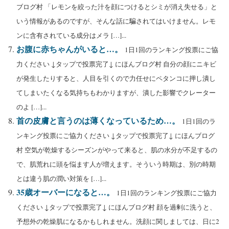
ブログ村 「レモンを絞った汁を顔につけるとシミが消え失せる」と
いう情報があるのですが、そんな話に騙されてはいけません。レモ
ンに含有されている成分はメラ […]...
お腹に赤ちゃんがいると…。
1日1回のランキング投票にご協
力ください ↓タップで投票完了↓ にほんブログ村 自分の顔にニキビ
が発生したりすると、人目を引くので力任せにペタンコに押し潰し
てしまいたくなる気持ちもわかりますが、潰した影響でクレーター
のよ […]...
首の皮膚と言うのは薄くなっているため…。
1日1回のラ
ンキング投票にご協力ください ↓タップで投票完了↓ にほんブログ
村 空気が乾燥するシーズンがやって来ると、肌の水分が不足するの
で、肌荒れに頭を悩ます人が増えます。そういう時期は、別の時期
とは違う肌の潤い対策を […]...
35歳オーバーになると…。
1日1回のランキング投票にご協力
ください ↓タップで投票完了↓ にほんブログ村 顔を過剰に洗うと、
予想外の乾燥肌になるかもしれません。洗顔に関しましては、日に2