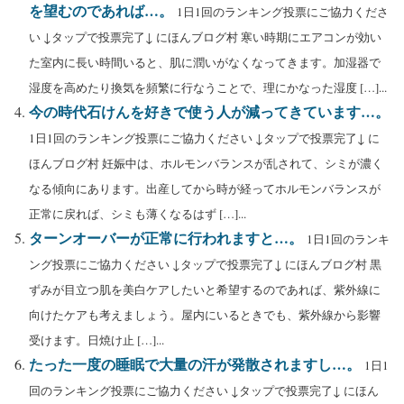
を望むのであれば…。
1日1回のランキング投票にご協力くださ
い ↓タップで投票完了↓ にほんブログ村 寒い時期にエアコンが効い
た室内に長い時間いると、肌に潤いがなくなってきます。加湿器で
湿度を高めたり換気を頻繁に行なうことで、理にかなった湿度 […]...
今の時代石けんを好きで使う人が減ってきています…。
1日1回のランキング投票にご協力ください ↓タップで投票完了↓ に
ほんブログ村 妊娠中は、ホルモンバランスが乱されて、シミが濃く
なる傾向にあります。出産してから時が経ってホルモンバランスが
正常に戻れば、シミも薄くなるはず […]...
ターンオーバーが正常に行われますと…。
1日1回のランキ
ング投票にご協力ください ↓タップで投票完了↓ にほんブログ村 黒
ずみが目立つ肌を美白ケアしたいと希望するのであれば、紫外線に
向けたケアも考えましょう。屋内にいるときでも、紫外線から影響
受けます。日焼け止 […]...
たった一度の睡眠で大量の汗が発散されますし…。
1日1
回のランキング投票にご協力ください ↓タップで投票完了↓ にほん