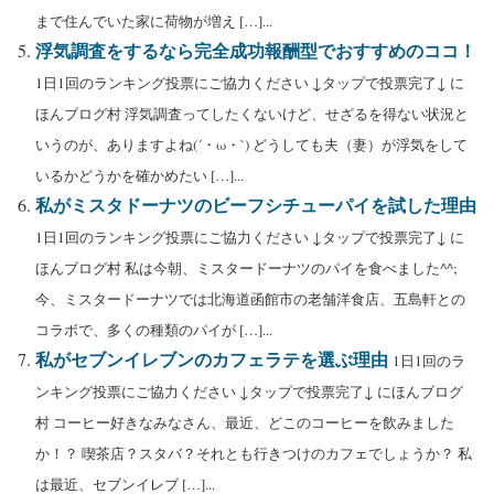
まで住んでいた家に荷物が増え […]...
浮気調査をするなら完全成功報酬型でおすすめのココ！
1日1回のランキング投票にご協力ください ↓タップで投票完了↓ に
ほんブログ村 浮気調査ってしたくないけど、せざるを得ない状況と
いうのが、ありますよね(´・ω・`) どうしても夫（妻）が浮気をして
いるかどうかを確かめたい […]...
私がミスタドーナツのビーフシチューパイを試した理由
1日1回のランキング投票にご協力ください ↓タップで投票完了↓ に
ほんブログ村 私は今朝、ミスタードーナツのパイを食べました^^;
今、ミスタードーナツでは北海道函館市の老舗洋食店、五島軒との
コラボで、多くの種類のパイが […]...
私がセブンイレブンのカフェラテを選ぶ理由
1日1回のラ
ンキング投票にご協力ください ↓タップで投票完了↓ にほんブログ
村 コーヒー好きなみなさん、最近、どこのコーヒーを飲みました
か！？ 喫茶店？スタバ？それとも行きつけのカフェでしょうか？ 私
は最近、セブンイレブ […]...