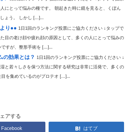
の人にとって悩みの種です。 朝起きた時に鏡を見ると、くぼん
。 しかし […]...
より●●
1日1回のランキング投票にご協力ください ↓タップで
、見た目の老け顔や疲れ顔の原因として、多くの人にとって悩みの
が、整形手術を […]...
ラムの効果とは？
1日1回のランキング投票にご協力ください ↓
の保湿と若々しさを保つ方法に関する研究は非常に活発で、多くの
集めているのがプロテオ […]...
ェアする
Facebook
はてブ