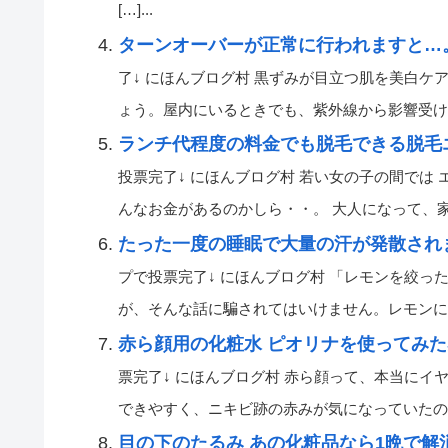
[…]...
ターンオーバーが正常に行われますと…
了↓ にほんブログ村 黒ずみが目立つ肌を美白
ょう。屋内にいるときでも、紫外線から影響受けます。
ランチ代程度の料金でも脱毛できる脱毛
投票完了↓ にほんブログ村 若い女の子の間では
んなお金があるのかしら・・。 大人になって、家庭を
たった一度の睡眠で大量の汗が発散され
プで投票完了↓ にほんブログ村 「レモンを絞
が、そんな話に騙されてはいけません。レモンに含有
赤ら顔用の化粧水 ピオリナを使ってみた
票完了↓ にほんブログ村 赤ら顔って、本当にイヤ
できやすく、ニキビ跡の赤みが気になっていたのですが
目の下のたるみ あの化粧品なら1晩で解