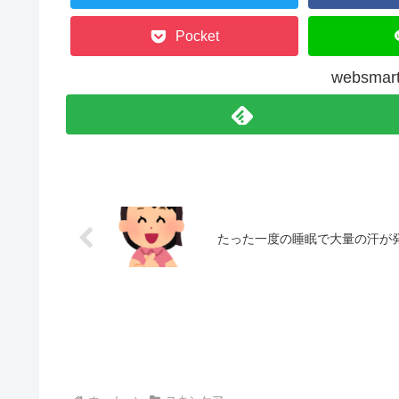
Pocket
websm
たった一度の睡眠で大量の汗が