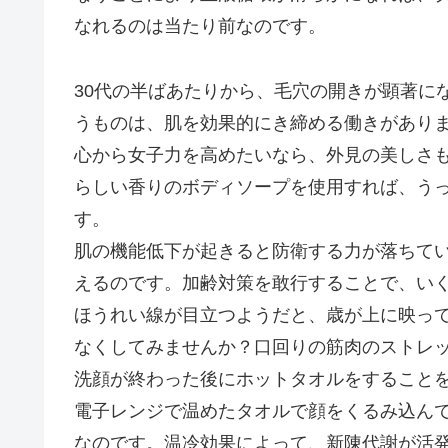
なれるのは当たり前なのです。
30代の半ばあたりから、毛穴の開きが顕著に
うものは、肌を効果的にき締める働きがあり
心から女子力を高めたいなら、外見の美しさ
らしい香りのボディソープを使用すれば、う
す。
肌の機能低下が起きると防衛する力が落ちて
えるのです。加齢対策を敢行することで、い
ほうれい線が目立つようだと、歳が上に映っ
なくしてみませんか？口回りの筋肉のストレ
洗顔が終わった後にホットタオルをすること
電子レンジで温めたタオルで顔をくるみ込ん
なのです。温冷効果によって、新陳代謝が活