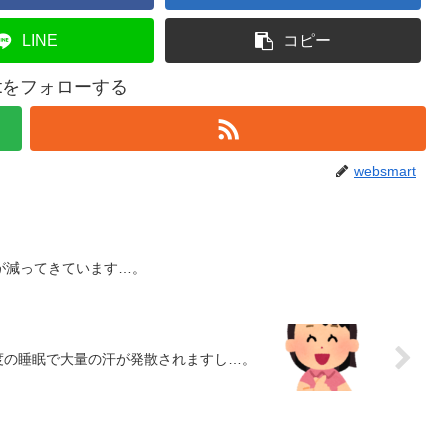
LINE
コピー
artをフォローする
websmart
が減ってきています…。
度の睡眠で大量の汗が発散されますし…。