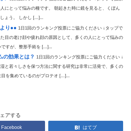
の人にとって悩みの種です。 朝起きた時に鏡を見ると、くぼん
。 しかし […]...
より●●
1日1回のランキング投票にご協力ください ↓タップで
、見た目の老け顔や疲れ顔の原因として、多くの人にとって悩みの
が、整形手術を […]...
ラムの効果とは？
1日1回のランキング投票にご協力ください ↓
の保湿と若々しさを保つ方法に関する研究は非常に活発で、多くの
集めているのがプロテオ […]...
ェアする
Facebook
はてブ