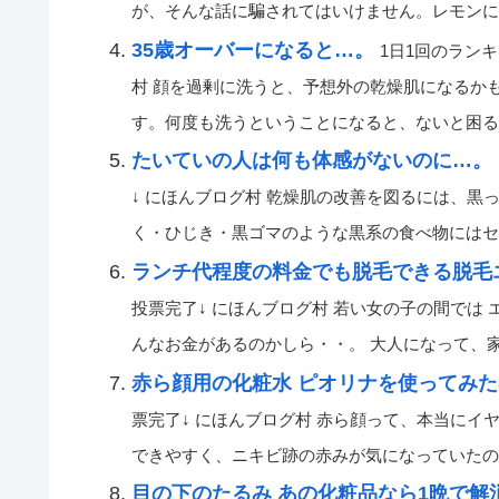
が、そんな話に騙されてはいけません。レモンに含有
35歳オーバーになると…。
1日1回のラン
村 顔を過剰に洗うと、予想外の乾燥肌になるか
す。何度も洗うということになると、ないと困る […
たいていの人は何も体感がないのに…。
↓ にほんブログ村 乾燥肌の改善を図るには、
く・ひじき・黒ゴマのような黒系の食べ物にはセラミド
ランチ代程度の料金でも脱毛できる脱毛
投票完了↓ にほんブログ村 若い女の子の間では
んなお金があるのかしら・・。 大人になって、家庭を
赤ら顔用の化粧水 ピオリナを使ってみた
票完了↓ にほんブログ村 赤ら顔って、本当にイヤ
できやすく、ニキビ跡の赤みが気になっていたのですが
目の下のたるみ あの化粧品なら1晩で解