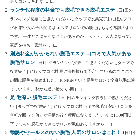
テサロンは それな […]...
ランチ代程度の料金でも脱毛できる脱毛エステ
1日1回の
ランキング投票にご協力ください ↓タップで投票完了↓ にほんブロ
グ村 若い女の子の間では エステサロンでの脱毛はもはや常識のよう
です。 一体どこにそんなお金があるのかしら・・。 大人になって、
家庭を持ち、家計を […]...
別途料金がかからない脱毛エステ 口コミで人気がある
脱毛サロン
1日1回のランキング投票にご協力ください ↓タップで
投票完了↓ にほんブログ村 夏に海外旅行を予定しているので この冬
の間に脱毛を始めました。 RiNRiNという脱毛サロンで全身脱毛に通
っています。 秋から通い始めて3回 […]...
足 毛深い 脱毛エステ
1日1回のランキング投票にご協力くださ
い ↓タップで投票完了↓ にほんブログ村 ワキの脱毛は安いサロンを
何軒か回って 何とか満足の行く程度になりました。 今は1,000円以
下で ワキの脱毛ができるサロンが沢山ありますから […]...
勧誘やセールスのない脱毛 人気のサロンはこれ！
1日1回