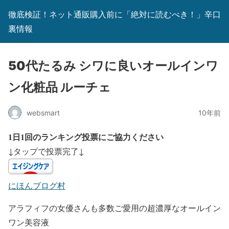
徹底検証！ネット通販購入前に「絶対に読むべき！」辛口
裏情報
50代たるみ シワに良いオールインワ
ン化粧品 ルーチェ
websmart
10年前
1日1回のランキング投票にご協力ください
↓タップで投票完了↓
にほんブログ村
アラフィフの女優さんも多数ご愛用の超濃厚なオールイン
ワン美容液