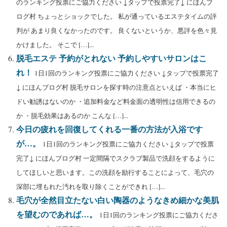
のランキング投票にご協力ください ↓タップで投票完了↓ にほんブ
ログ村 ちょっとショックでした。 私が通っているエステタイムの評
判が あまり良くなかったのです。 良くないというか、悪評を色々見
かけました。 そこで […]...
脱毛エステ 予約がとれない 予約しやすいサロンはこ
れ！
1日1回のランキング投票にご協力ください ↓タップで投票完了
↓ にほんブログ村 脱毛サロンを探す時の注意点といえば ・本当にヒ
ドい勧誘はないのか ・追加料金など料金面の透明性は信用できるの
か ・脱毛効果はあるのか こんな […]...
今日の疲れを回復してくれる一番の方法が入浴です
が…。
1日1回のランキング投票にご協力ください ↓タップで投票
完了↓ にほんブログ村 一定間隔でスクラブ製品で洗顔をするように
してほしいと思います。この洗顔を励行することによって、毛穴の
深部に埋もれた汚れを取り除くことができれ […]...
毛穴が全然目立たない白い陶器のようなきめ細かな美肌
を望むのであれば…。
1日1回のランキング投票にご協力くださ