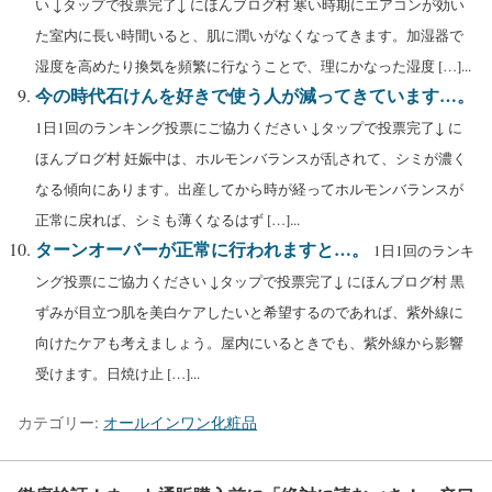
い ↓タップで投票完了↓ にほんブログ村 寒い時期にエアコンが効い
た室内に長い時間いると、肌に潤いがなくなってきます。加湿器で
湿度を高めたり換気を頻繁に行なうことで、理にかなった湿度 […]...
今の時代石けんを好きで使う人が減ってきています…。
1日1回のランキング投票にご協力ください ↓タップで投票完了↓ に
ほんブログ村 妊娠中は、ホルモンバランスが乱されて、シミが濃く
なる傾向にあります。出産してから時が経ってホルモンバランスが
正常に戻れば、シミも薄くなるはず […]...
ターンオーバーが正常に行われますと…。
1日1回のランキ
ング投票にご協力ください ↓タップで投票完了↓ にほんブログ村 黒
ずみが目立つ肌を美白ケアしたいと希望するのであれば、紫外線に
向けたケアも考えましょう。屋内にいるときでも、紫外線から影響
受けます。日焼け止 […]...
カテゴリー:
オールインワン化粧品